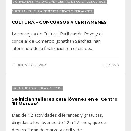
ACTIVIDADES
•
ACTUALIDAD
•
CENTRO DE OCIO
•
CONCURSOS
•
CULTURA
•
CULTURA, FESTEJOS Y TEATRO CERVANTES
CULTURA – CONCURSOS Y CERTÁMENES
La concejala de Cultura, Purificación Pozo y el
concejal de Comercio, Jonathan Sánchez; han
informado de la finalización en el día de
...
DICIEMBRE 21, 2023
LEER MAS
ACTUALIDAD
•
CENTRO DE OCIO
Se inician talleres para jóvenes en el Centro
‘El Mercao’
Más de 12 actividades diferentes y gratuitas,
dirigidas a los jóvenes de 12 a 17 años, que se
desarrollarán de marzo a abril y de
...