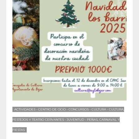
ACTIVIDADES
•
CENTRO DE OCIO
•
CONCURSOS
•
CULTURA
•
CULTURA,
FESTEJOS Y TEATRO CERVANTES
•
JUVENTUD
•
PEÑAS, CARNAVAL Y
FIESTAS