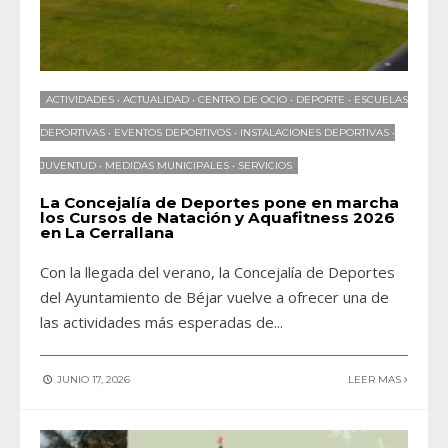
ACTIVIDADES
•
ACTUALIDAD
•
CENTRO DE OCIO
•
DEPORTE
•
ESCUELAS
DEPORTIVAS
•
EVENTOS DEPORTIVOS
•
INSTALACIONES DEPORTIVAS
•
JUVENTUD
•
MEDIDAS MUNICIPALES
•
SERVICIOS
La Concejalía de Deportes pone en marcha
los Cursos de Natación y Aquafitness 2026
en La Cerrallana
Con la llegada del verano, la Concejalía de Deportes
del Ayuntamiento de Béjar vuelve a ofrecer una de
las actividades más esperadas de
...
JUNIO 17, 2026
LEER MAS