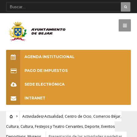
AGENDA INSTITUCIONAL
PAGO DE IMPUESTOS
SEDE ELECTRÓNICA
INTRANET
Actividades
,
Actualidad
,
Centro de Ocio
,
Comercio Béjar
,
Cultura
,
Cultura, Festejos y Teatro Cervantes
,
Deporte
,
Eventos
Deportivos
,
Museos
Presentación de las actividades navideñas