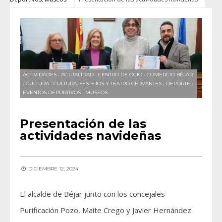
ACTIVIDADES
•
ACTUALIDAD
•
CENTRO DE OCIO
•
COMERCIO BÉJAR
•
CULTURA
•
CULTURA, FESTEJOS Y TEATRO CERVANTES
•
DEPORTE
•
EVENTOS DEPORTIVOS
•
MUSEOS
Presentación de las
actividades navideñas
DICIEMBRE 12, 2024
El alcalde de Béjar junto con los concejales
Purificación Pozo, Maite Crego y Javier Hernández